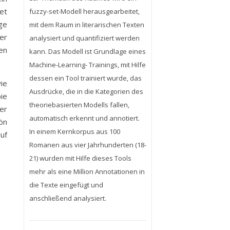
et
fuzzy-set-Modell herausgearbeitet,
nge
mit dem Raum in literarischen Texten
er
analysiert und quantifiziert werden
en
kann. Das Modell ist Grundlage eines
Machine-Learning- Trainings, mit Hilfe
dessen ein Tool trainiert wurde, das
ie
Ausdrücke, die in die Kategorien des
ie
theoriebasierten Modells fallen,
ier
automatisch erkennt und annotiert.
ön
In einem Kernkorpus aus 100
uf
Romanen aus vier Jahrhunderten (18-
21) wurden mit Hilfe dieses Tools
mehr als eine Million Annotationen in
die Texte eingefügt und
anschließend analysiert.