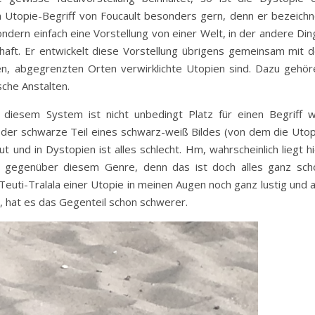
en Utopie-Begriff von Foucault besonders gern, denn er bezeichn
ondern einfach eine Vorstellung von einer Welt, in der andere Di
schaft. Er entwickelt diese Vorstellung übrigens gemeinsam mit d
n, abgegrenzten Orten verwirklichte Utopien sind. Dazu gehör
che Anstalten.
n diesem System ist nicht unbedingt Platz für einen Begriff w
f der schwarze Teil eines schwarz-weiß Bildes (von dem die Utop
gut und in Dystopien ist alles schlecht. Hm, wahrscheinlich liegt h
s gegenüber diesem Genre, denn das ist doch alles ganz sch
euti-Tralala einer Utopie in meinen Augen noch ganz lustig und a
n, hat es das Gegenteil schon schwerer.