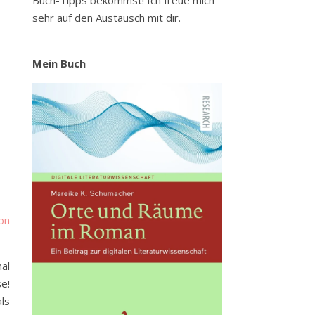
Buch-Tipps bekommst! Ich freue mich
sehr auf den Austausch mit dir.
Mein Buch
on
al
se!
ls