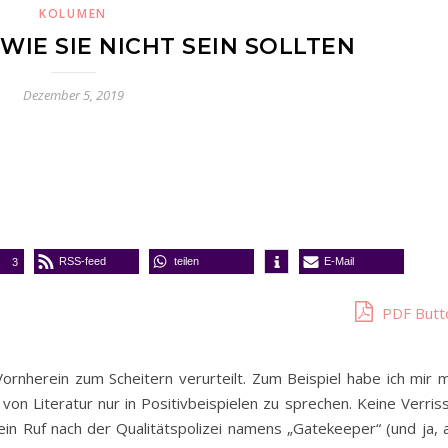
KOLUMEN
WIE SIE NICHT SEIN SOLLTEN
Dezember 5, 2019
RSS-feed
teilen
E-Mail
3
PDF Butt
Vornherein zum Scheitern verurteilt. Zum Beispiel habe ich mir m
von Literatur nur in Positivbeispielen zu sprechen. Keine Verris
ein Ruf nach der Qualitätspolizei namens „Gatekeeper“ (und ja, a