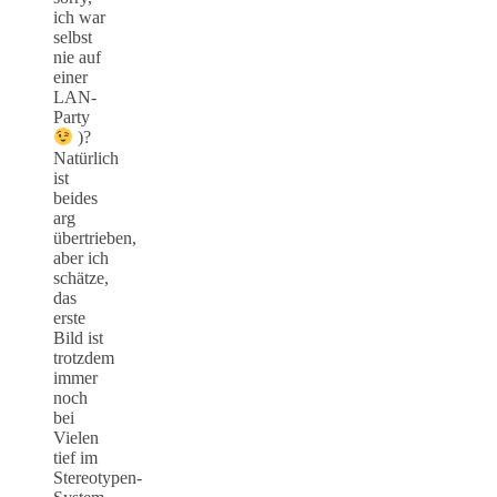
ich war
selbst
nie auf
einer
LAN-
Party
)?
Natürlich
ist
beides
arg
übertrieben,
aber ich
schätze,
das
erste
Bild ist
trotzdem
immer
noch
bei
Vielen
tief im
Stereotypen-