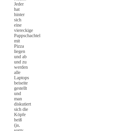
Jeder
hat
hinter
sich
eine
viereckige
Pappschachtel
mit
Pizza
liegen
und ab
und zu
werden
alle
Laptops
beiseite
gestellt
und
man
diskutiert
sich die
Köpfe
heiß
(ja,
sorry,