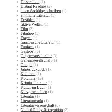
Dissertation
(1)
Distant Reading
(2)
einen Sachblog schreiben
(1)
englische Literatur
(1)
Erzählen
(1)
fiktive Welten
(1)
Film
(2)
Filmtipp
(1)
Fragen
(1)
französische Literatur
(1)
Funfacts
(1)
Gastpost
(3)
Gegenwartsliteratur
(3)
Geheimgesellschaft
(1)
Google
(1)
Jahresrückblick
(1)
Kolumen
(1)
Kolumne
(12)
Kriminalliteratur
(1)
Kultur im Buch
(1)
Kurzgeschichten
(1)
Literatur
(1)
Literaturmarkt
(1)
Literaturwissenschaft
(6)
Named Entity Recognition
(2)