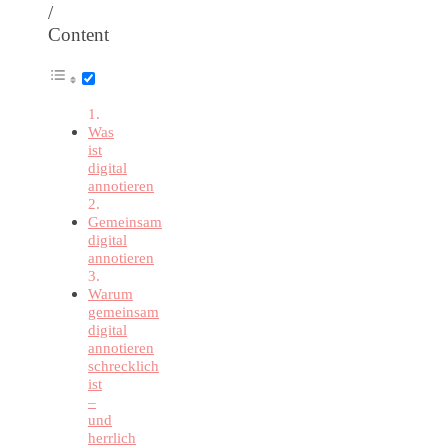
/
Content
Was
ist
digital
annotieren
Gemeinsam
digital
annotieren
Warum
gemeinsam
digital
annotieren
schrecklich
ist
–
und
herrlich