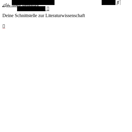
Alternative Seitenleiste
Suchen
Lebe lieber literarisch
Zufallsauswahl
Deine Schnittstelle zur Literaturwissenschaft