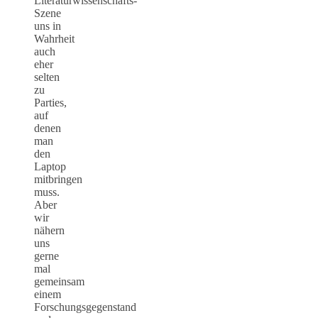
Literaturwissenschafts-
Szene
uns in
Wahrheit
auch
eher
selten
zu
Parties,
auf
denen
man
den
Laptop
mitbringen
muss.
Aber
wir
nähern
uns
gerne
mal
gemeinsam
einem
Forschungsgegenstand