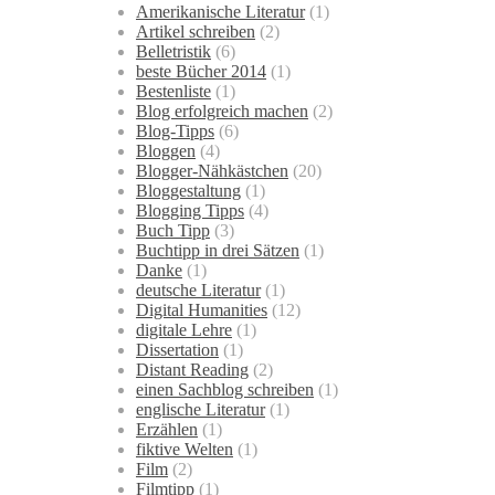
Amerikanische Literatur
(1)
Artikel schreiben
(2)
Belletristik
(6)
beste Bücher 2014
(1)
Bestenliste
(1)
Blog erfolgreich machen
(2)
Blog-Tipps
(6)
Bloggen
(4)
Blogger-Nähkästchen
(20)
Bloggestaltung
(1)
Blogging Tipps
(4)
Buch Tipp
(3)
Buchtipp in drei Sätzen
(1)
Danke
(1)
deutsche Literatur
(1)
Digital Humanities
(12)
digitale Lehre
(1)
Dissertation
(1)
Distant Reading
(2)
einen Sachblog schreiben
(1)
englische Literatur
(1)
Erzählen
(1)
fiktive Welten
(1)
Film
(2)
Filmtipp
(1)