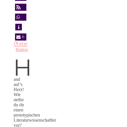
merken
RSS-
feed
teilen
E-
PDF
Mail
Button
H
and
auf’s
Herz!
Wie
stellst
du dir
einen
prototypischen
Literaturwissenschaftler
vor?