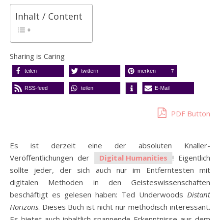
Inhalt / Content
Sharing is Caring
teilen
twittern
merken
7
RSS-feed
teilen
E-Mail
PDF Button
Es ist derzeit eine der absoluten Knaller-
Veröffentlichungen der
Digital Humanities
! Eigentlich
sollte jeder, der sich auch nur im Entferntesten mit
digitalen Methoden in den Geisteswissenschaften
beschäftigt es gelesen haben: Ted Underwoods
Distant
Horizons
. Dieses Buch ist nicht nur methodisch interessant.
Es bietet auch inhaltlich spannende Erkenntnisse aus dem