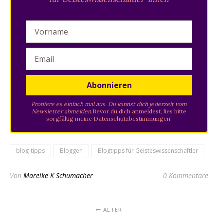
Probiere es einfach mal aus. Du kannst dich jederzeit vom
Newsletter abmelden.
Bevor du dich anmeldest, lies bitte
sorgfältig meine
Datenschutzbestimmungen
!
blog-tipps
Bloggen
Blogtipps für Geisteswissenschaftler
Von
Mareike K Schumacher
0 Kommentare
ÄLTER