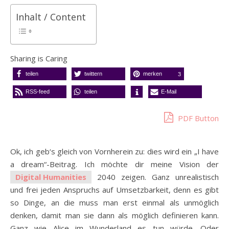
Inhalt / Content
Sharing is Caring
teilen
twittern
merken
3
RSS-feed
teilen
E-Mail
PDF Button
Ok, ich geb‘s gleich von Vornherein zu: dies wird ein „I have
a dream“-Beitrag. Ich möchte dir meine Vision der
Digital Humanities
2040 zeigen. Ganz unrealistisch
und frei jeden Anspruchs auf Umsetzbarkeit, denn es gibt
so Dinge, an die muss man erst einmal als unmöglich
denken, damit man sie dann als möglich definieren kann.
Ganz wie Alice im Wunderland es tun würde. Oder