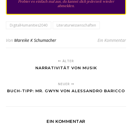
Probier es einfach mal aus, du kannst dich jederzeit wieder
abmelden.
DigitalHumanities2040
Literaturwissenschaften
Von
Mareike K Schumacher
Ein Kommentar
ÄLTER
NARRATIVITÄT VON MUSIK
NEUER
BUCH-TIPP: MR. GWYN VON ALESSANDRO BARICCO
EIN KOMMENTAR