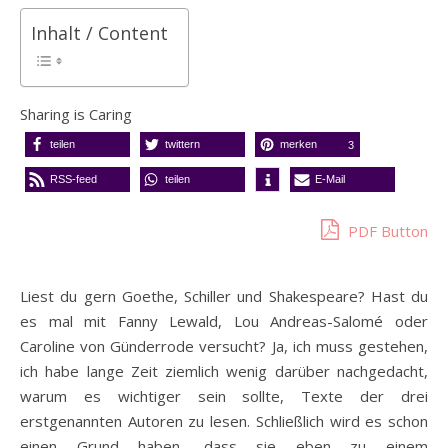
Inhalt / Content
Sharing is Caring
teilen
twittern
merken
3
RSS-feed
teilen
E-Mail
PDF Button
Liest du gern Goethe, Schiller und Shakespeare? Hast du
es mal mit Fanny Lewald, Lou Andreas-Salomé oder
Caroline von Günderrode versucht? Ja, ich muss gestehen,
ich habe lange Zeit ziemlich wenig darüber nachgedacht,
warum es wichtiger sein sollte, Texte der drei
erstgenannten Autoren zu lesen. Schließlich wird es schon
einen Grund haben, dass sie eben zu einem