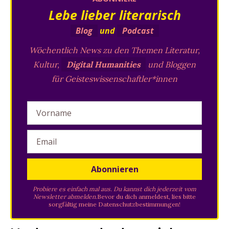
Lebe lieber literarisch
Blog
und
Podcast
Wöchentlich News zu den Themen Literatur,
Kultur,
Digital Humanities
und Bloggen
für Geisteswissenschaftler*innen
Probiere es einfach mal aus. Du kannst dich jederzeit vom
Newsletter abmelden.
Bevor du dich anmeldest, lies bitte
sorgfältig meine
Datenschutzbestimmungen
!