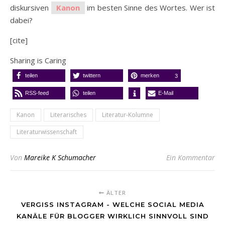
diskursiven
Kanon
im besten Sinne des Wortes. Wer ist
dabei?
[cite]
Sharing is Caring
teilen
twittern
merken
3
RSS-feed
teilen
E-Mail
Kanon
Literarisches
Literatur-Kolumne
Literaturwissenschaft
Von
Mareike K Schumacher
Ein Kommentar
ÄLTER
VERGISS INSTAGRAM - WELCHE SOCIAL MEDIA
KANÄLE FÜR BLOGGER WIRKLICH SINNVOLL SIND