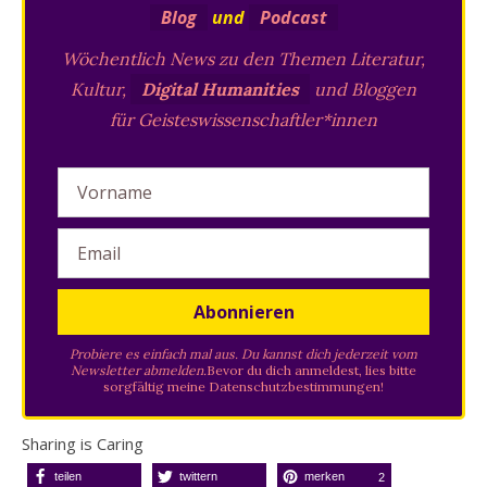
Blog
und
Podcast
Wöchentlich News zu den Themen Literatur,
Kultur,
Digital Humanities
und Bloggen
für Geisteswissenschaftler*innen
Probiere es einfach mal aus. Du kannst dich jederzeit vom
Newsletter abmelden.
Bevor du dich anmeldest, lies bitte
sorgfältig meine
Datenschutzbestimmungen
!
Sharing is Caring
teilen
twittern
merken
2