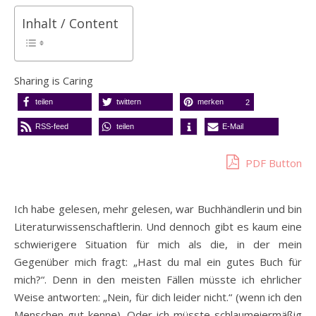
Inhalt / Content
Sharing is Caring
teilen
twittern
merken
2
RSS-feed
teilen
E-Mail
PDF Button
Ich habe gelesen, mehr gelesen, war Buchhändlerin und bin
Literaturwissenschaftlerin. Und dennoch gibt es kaum eine
schwierigere Situation für mich als die, in der mein
Gegenüber mich fragt: „Hast du mal ein gutes Buch für
mich?“. Denn in den meisten Fällen müsste ich ehrlicher
Weise antworten: „Nein, für dich leider nicht.“ (wenn ich den
Menschen gut kenne). Oder ich müsste schlaumeiermäßig