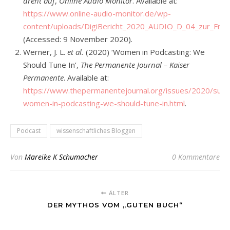
dreht auf
,
Online Audio Monitor
. Available at:
https://www.online-audio-monitor.de/wp-
content/uploads/DigiBericht_2020_AUDIO_D_04_zur_Frei
(Accessed: 9 November 2020).
Werner, J. L.
et al.
(2020) ‘Women in Podcasting: We
Should Tune In’,
The Permanente Journal – Kaiser
Permanente
. Available at:
https://www.thepermanentejournal.org/issues/2020/su
women-in-podcasting-we-should-tune-in.html
.
Podcast
wissenschaftliches Bloggen
Von
Mareike K Schumacher
0 Kommentare
ÄLTER
DER MYTHOS VOM „GUTEN BUCH“