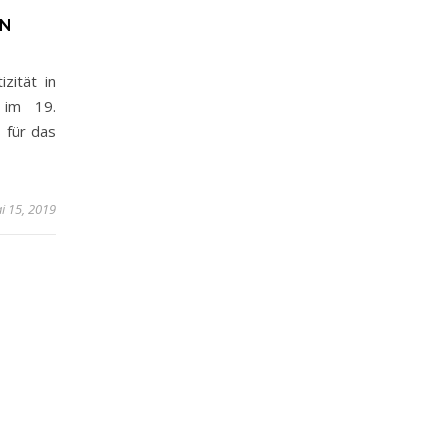
LN
zität in
 im 19.
 für das
i 15, 2019