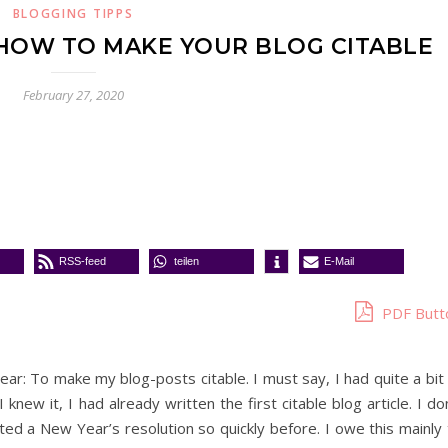
BLOGGING TIPPS
HOW TO MAKE YOUR BLOG CITABLE
February 27, 2020
RSS-feed
teilen
E-Mail
PDF Butt
ear: To make my blog-posts citable. I must say, I had quite a bit
knew it, I had already written the first citable blog article. I do
nted a New Year’s resolution so quickly before. I owe this mainly