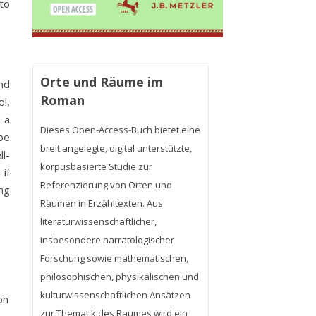
to
Orte und Räume im
and
Roman
ol,
 a
Dieses Open-Access-Buch bietet eine
 be
breit angelegte, digital unterstützte,
l-
korpusbasierte Studie zur
 if
Referenzierung von Orten und
ing
Räumen in Erzähltexten. Aus
literaturwissenschaftlicher,
insbesondere narratologischer
Forschung sowie mathematischen,
philosophischen, physikalischen und
kulturwissenschaftlichen Ansätzen
on
zur Thematik des Raumes wird ein