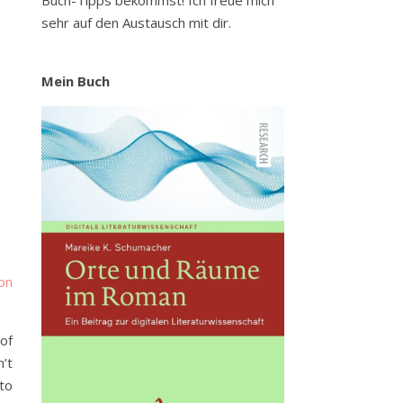
Buch-Tipps bekommst! Ich freue mich
sehr auf den Austausch mit dir.
Mein Buch
on
 of
n’t
 to