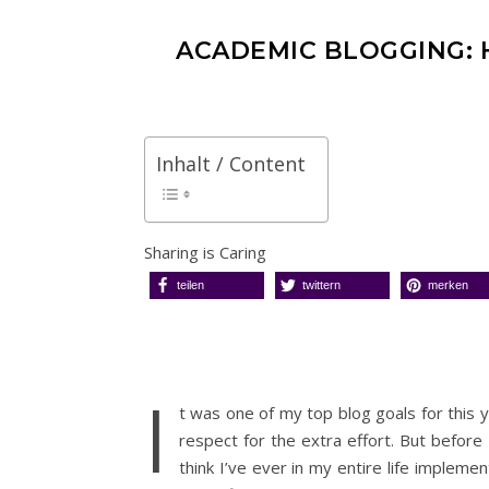
ACADEMIC BLOGGING: 
Inhalt / Content
Sharing is Caring
teilen
twittern
merken
I
t was one of my top blog goals for this y
respect for the extra effort. But before I 
think I’ve ever in my entire life impleme